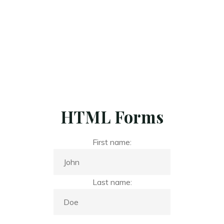
V
i
i
d
e
o
l
a
r
HTML Forms
First name:
Last name: